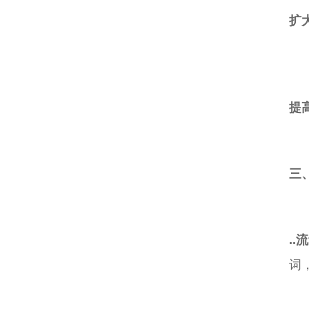
扩
提
三
..
词