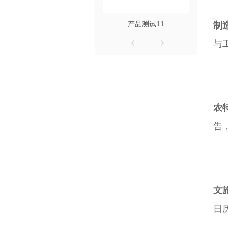
产品测试11
制
与
农
告
文
日