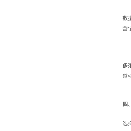
数
营
多
道
四
选