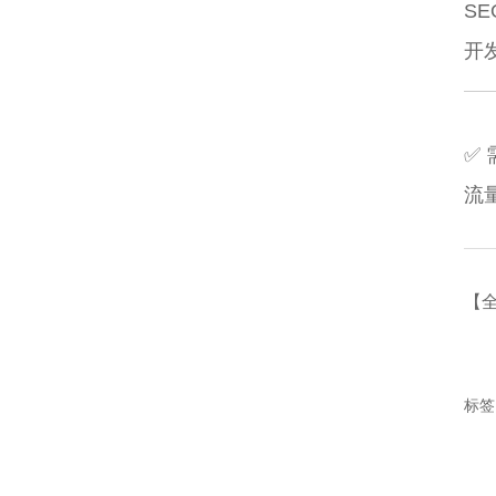
S
开
✅
流
【
标签